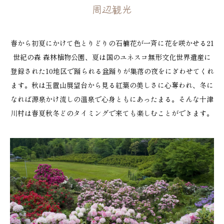
周辺観光
春から初夏にかけて色とりどりの石楠花が一斉に花を咲かせる21
世紀の森 森林植物公園、夏は国のユネスコ無形文化世界遺産に
登録された10地区で踊られる盆踊りが集落の夜をにぎわせてくれ
ます。秋は玉置山展望台から見る紅葉の美しさに心奪われ、冬に
なれば源泉かけ流しの温泉で心身ともにあったまる。そんな十津
川村は春夏秋冬どのタイミングで来ても楽しむことができます。
21世紀の森林植物公園
アクセス