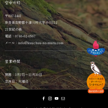
空中の村
〒637-1441
奈良県吉野郡十津川村大字小川112
21世紀の森
電話：0746-62-0567
メール：info@kuuchuu-no-mura.com
営業時間
開園：3月1日～11月30日
定休日：火曜日