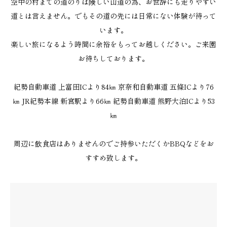
空中の村までの道のりは険しい山道の為、お世辞にも走りやすい
道とは言えません。でもその道の先には日常にない体験が待って
います。
楽しい旅になるよう時間に余裕をもってお越しください。ご来園
お待ちしております。
紀勢自動車道 上富田ICより84㎞ 京奈和自動車道 五條ICより76
㎞ JR紀勢本線 新宮駅より66㎞ 紀勢自動車道 熊野大泊ICより53
㎞
周辺に飲食店はありませんのでご持参いただくかBBQなどをお
すすめ致します。